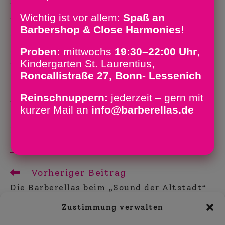
vierstimmigen Harmonien und
Wichtig ist vor allem:
Spaß an
witzigen Choreographien durch Hits
Barbershop & Close Harmonies!
aus Pop und Musical, Barbershop- und
Jazzklassiker: spritzig und
Proben:
mittwochs
19:30–22:00 Uhr
,
Kindergarten St. Laurentius,
unverwechselbar.
Roncallistraße 27, Bonn- Lessenich
Köllenhof, Marienforster Weg 14,
Reinschnuppern:
jederzeit – gern mit
Wachtberg-Ließem
kurzer Mail an
info@barberellas.de
Freitag, 18. Juli 2025, 19:00 Uhr
Vorheriger Beitrag
Weitere
Artikel
Die Barberellas beim „Sound der Altstadt“
ansehen
Nächster Beitrag
Zustimmung verwalten
Sonnenschein, Sonnenhüte und satte