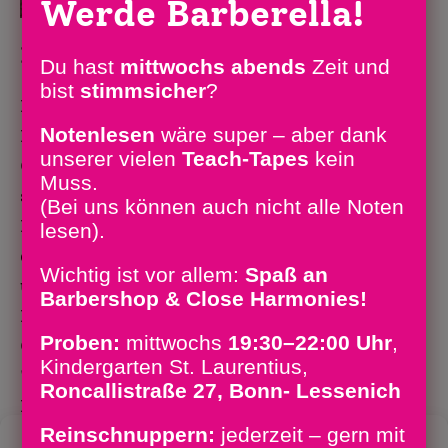
Werde Barberella!
Endlich wieder live singen!
Du hast
mittwochs abends
Zeit und
bist
stimm­sicher
?
Endlich wieder im alten Proberaum!
Notenlesen
wäre super – aber dank
Der Vorstand wird wieder gewählt!
unserer vielen
Teach-Tapes
kein
Chortreffen am Wahlsonntag Nach der
Muss.
schwierigen Lockdown-Zeit proben die
(Bei uns können auch nicht alle Noten
Barberellas wieder - bei Einhaltung
lesen).
der Coronaregeln, versteht sich - in
Wichtig ist vor allem:
Spaß an
unseren alten Räumlichkeiten. Mit
Barbershop & Close Harmonies!
Mareike Meise hatten wir ein erstes
Proben:
mittwochs
19:30–22:00 Uhr
,
Coaching in Vorbereitung auf die
Kindergarten St. Laurentius,
"Convention", das Barbershop
Roncallistraße 27, Bonn- Lessenich
Musikfestival 2020 - in Dortmund im
Reinschnuppern:
jederzeit – gern mit
März 2022. Und wir freuen uns…
Zustimmung verwalten