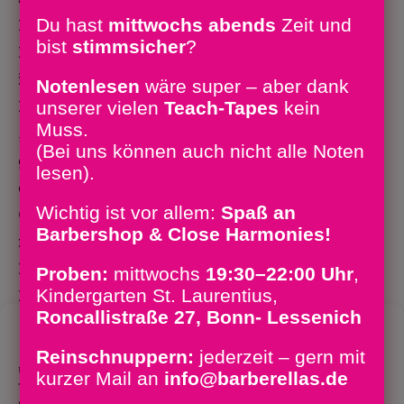
Du hast
mittwochs abends
Zeit und
Beethovenhalle, Muffendorfer
bist
stimm­sicher
?
Hauptstr. 22, 53117 Bonn Barbershop
im Doppelpack Berlin meets Bonn –
Notenlesen
wäre super – aber dank
Barbershop aus beiden
unserer vielen
Teach-Tapes
kein
Muss.
„Hauptstädten“ In ihrem ersten
(Bei uns können auch nicht alle Noten
gemeinsamen Konzert präsentieren
lesen).
die Barberellas aus Bonn und ihre
Wichtig ist vor allem:
Spaß an
Gäste, die Berliner „Women in Black“,
Barbershop & Close Harmonies!
mitreißende Swing-, Jazz- und
Filmmusikklassiker, hauchzarte
Proben:
mittwochs
19:30–22:00 Uhr
,
Kindergarten St. Laurentius,
Harmonien und pure Emotionen. Mit
Roncallistraße 27, Bonn- Lessenich
jeder…
Zustimmung verwalten
Reinschnuppern:
jederzeit – gern mit
24.
Um dir ein optimales Erlebnis zu bieten, verwenden wir
Weiterlesen
kurzer Mail an
info@barberellas.de
Juni:
Technologien wie Cookies, um Geräteinformationen zu
Barbershop
speichern und/oder darauf zuzugreifen. Wenn du diesen