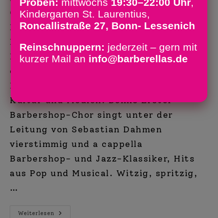
Proben:
mittwochs
19:30–22:00 Uhr
,
Choreographien schwingen sich die
Kindergarten St. Laurentius,
Roncallistraße 27, Bonn- Lessenich
Barberellas durch den Beatles-
Klassiker. Das Video wurde von
Reinschnuppern:
jederzeit – gern mit
Neustart Amateurmusik unterstützt -
kurzer Mail an
info@barberellas.de
einem Förderprogramm der
Beauftragten der Bundesregierung für
Kultur und Medien. Bonns Erster-
Barbershop-Chor singt unter der
Leitung von Sebastian Dahmen
vierstimmig und a cappella
Barbershop- und Jazz-Klassiker, Hits
aus Pop und Musical. Witzig, spritzig,
…
Die
Weiterlesen