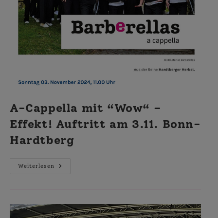
A-Cappella mit “Wow“ –
Effekt! Auftritt am 3.11. Bonn-
Hardtberg
A-
Weiterlesen
Cappella
Mit
“Wow“
–
Effekt!
Auftritt
Am