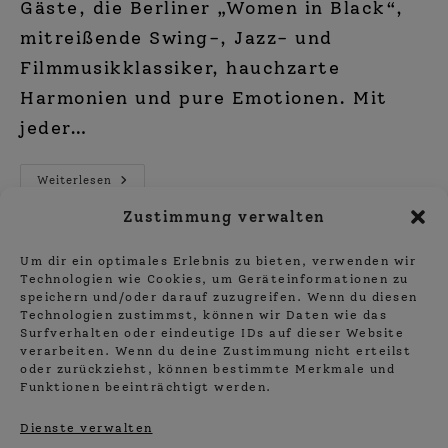
Gäste, die Berliner „Women in Black“,
mitreißende Swing-, Jazz- und
Filmmusikklassiker, hauchzarte
Harmonien und pure Emotionen. Mit
jeder…
24.
Weiterlesen
Juni:
Barbershop
Zustimmung verwalten
Doppelkonzert:
„SISTERS
ARE
Um dir ein optimales Erlebnis zu bieten, verwenden wir
DOIN‘
IT!“
Technologien wie Cookies, um Geräteinformationen zu
1
2
Zur näc
speichern und/oder darauf zuzugreifen. Wenn du diesen
Technologien zustimmst, können wir Daten wie das
Surfverhalten oder eindeutige IDs auf dieser Website
verarbeiten. Wenn du deine Zustimmung nicht erteilst
oder zurückziehst, können bestimmte Merkmale und
Funktionen beeinträchtigt werden.
Dienste verwalten