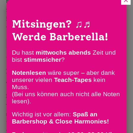
Sonntag, 29. Januar heißt es: Bühne
frei für die Barberellas! Der Eintritt
ist frei. Zur AusstellungDie Oper ist
Mitsingen?
♫♬
tot – Es…
Werde Barberella!
29.01.2023:
Weiterlesen
Barberellas-
Du hast
mittwochs abends
Zeit und
Auftritt
bist
stimm­sicher
?
Die Barberellas: Barbershop,
Notenlesen
wäre super – aber dank
unserer vielen
Teach-Tapes
kein
Jazz und Pop
Muss.
(Bei uns können auch nicht alle Noten
https://youtube.com/watch?
lesen).
v=uZ6QtBnHjfg&feature=share&utm_
Wichtig ist vor allem:
Spaß an
source=EKLEiJECCKjOmKnC5IiRIQ
Barbershop & Close Harmonies!
"Can't Buy Me Love..." - mit engen
Harmonien und witzigen