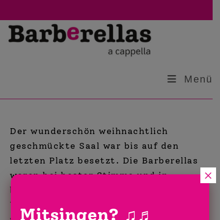
Zum
Inhalt
springen
Menü
Der wunderschön weihnachtlich
geschmückte Saal war bis auf den
letzten Platz besetzt. Die Barberellas
×
waren bei bester Stimme und in
bester Stimmung.
Weihnachtsmelodien, Jazz-Klassiker
Mitsingen?
♫♬
und sogar eine Uraufführung