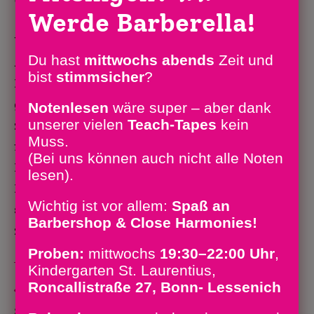
Werde Barberella!
begeisterten das Publikum im
Vereinshaus Lengsdorf. Beim
Du hast
mittwochs abends
Zeit und
Afterglow mischten sich die
bist
stimm­sicher
?
Barberellas unter das Publikum und
gaben weitere Barbershop-Favoriten
Notenlesen
wäre super – aber dank
unserer vielen
Teach-Tapes
kein
zum Besten. Ein gelungener Auftritt
Muss.
für die klangstarken Frauen unter der
(Bei uns können auch nicht alle Noten
Leitung von Susanne Unger-Kügler.
lesen).
Die melodische Einstimmung in die
Wichtig ist vor allem:
Spaß an
schönste Zeit des Jahres ließ nichts
Barbershop & Close Harmonies!
zu wünschen übrig.
Proben:
mittwochs
19:30–22:00 Uhr
,
Kindergarten St. Laurentius,
Roncallistraße 27, Bonn- Lessenich
Vorheriger Beitrag
Weitere
Artikel
3.12.2016: Winterkonzert : „If we hold on