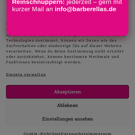
Reinschnuppern:
jederzeit – gern mit
ansehen
together…“
kurzer Mail an
info@barberellas.de
Zustimmung verwalten
Nächster Beitrag
24. Juni: Barbershop Doppelkonzert:
Um dir ein optimales Erlebnis zu bieten, verwenden wir
Technologien wie Cookies, um Geräteinformationen zu
„SISTERS ARE DOIN‘ IT!“
speichern und/oder darauf zuzugreifen. Wenn du diesen
Technologien zustimmst, können wir Daten wie das
Surfverhalten oder eindeutige IDs auf dieser Website
verarbeiten. Wenn du deine Zustimmung nicht erteilst
oder zurückziehst, können bestimmte Merkmale und
Funktionen beeinträchtigt werden.
Dienste verwalten
Akzeptieren
Ablehnen
Einstellungen ansehen
Impressum
Datenschutz
Kontakt
Cookie-Richtlinie
Datenschutz
Impressum