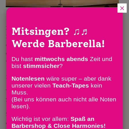
×
Barberellas in München, März 2016
Die Barberellas proben ab sofort jeden
Mitsingen?
♫♬
Mittwoch ab 19.30 an einem neuen
Werde Barberella!
Ort. Die St. Laurentius Gemeinde hat
uns einen Raum im Kindergarten zur
Du hast
mittwochs abends
Zeit und
Verfügung gestellt:
bist
stimm­sicher
?
Roncallistr. 27, 53123 Bonn-Lessenich.
Notenlesen
wäre super – aber dank
unserer vielen
Teach-Tapes
kein
Wir freuen uns sehr über unser neues
Muss.
(Bei uns können auch nicht alle Noten
Zuhause!
lesen).
Zurzeit werden neue Lieder
Wichtig ist vor allem:
Spaß an
einstudiert und einige Favoriten
Barbershop & Close Harmonies!