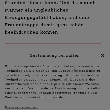
Stunden filmen kann. Und dass auch
Männer ein unglaubliches
Bewegungsgefühl haben, und eine
Frauentruppe damit ganz schön
beeindrucken können.
Vorheriger Beitrag
Weitere
Zustimmung verwalten
Artikel
Neue künstlerische Leitung
ansehen
Nächster Beitrag
Um dir ein optimales Erlebnis zu bieten, verwenden wir
Technologien wie Cookies, um Geräteinformationen zu
We wish you a merry Christmas…
speichern und/oder darauf zuzugreifen. Wenn du diesen
Technologien zustimmst, können wir Daten wie das
Surfverhalten oder eindeutige IDs auf dieser Website
verarbeiten. Wenn du deine Zustimmung nicht erteilst
oder zurückziehst, können bestimmte Merkmale und
Funktionen beeinträchtigt werden.
Dienste verwalten