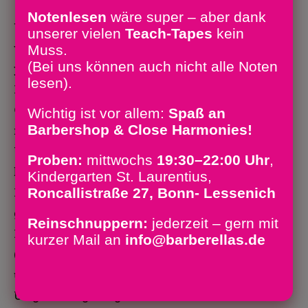
Notenlesen
wäre super – aber dank
Wir hatten zwei Lieder für den WDR
unserer vielen
Teach-Tapes
kein
vorbereitet „Sweet Dreams“ und „Can
Muss.
(Bei uns können auch nicht alle Noten
you feel the love tonight“. Für „Sweet
lesen).
Dreams“ hatten wir uns noch eine
Choreographie angeeignet, die unsere
Wichtig ist vor allem:
Spaß an
Barbershop & Close Harmonies!
neue Chorleitung, Frau Susanne
Unger-Kügler, für uns entwickelt
Proben:
mittwochs
19:30–22:00 Uhr
,
hatte.
Kindergarten St. Laurentius,
Roncallistraße 27, Bonn- Lessenich
Neben den Filmaufnahmen mit dem
ganzen Chor wurden noch drei
Reinschnuppern:
jederzeit – gern mit
Interviews mit Claudia Lange
kurzer Mail an
info@barberellas.de
(Bariton) und Gisela Oerder (Bass)
und unserer Chorleiterin Susanne
Unger-Kügler geführt. Unsere Damen