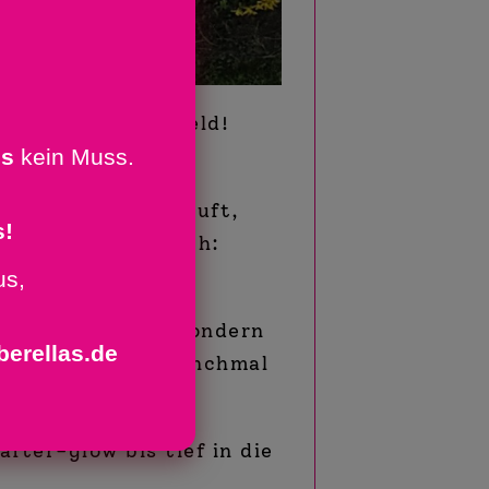
!
ns Kloster Steinfeld!
es
kein Muss.
ichtig schön.
frische Frühlingsluft,
s!
ergie und natürlich:
us,
nisch gefordert, sondern
berellas.de
 alles dabei – manchmal
fter-glow bis tief in die