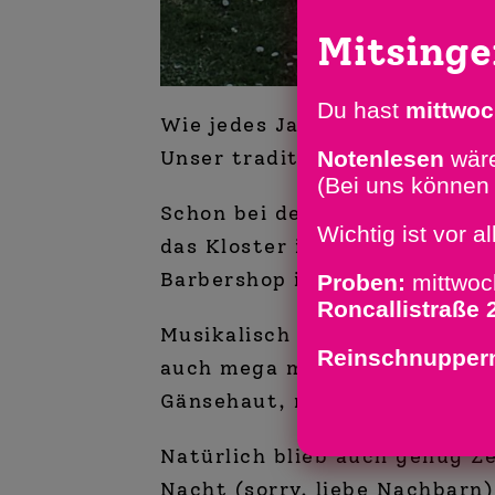
Mitsing
Du hast
mittwo
Wie jedes Jahr hieß es: die B
Notenlesen
wäre
Unser traditionelles Chorwoc
(Bei uns können 
Schon bei der Ankunft war kla
Wichtig ist vor a
das Kloster in voller Pracht 
Barbershop im Herzen.
Proben:
mittwo
Roncallistraße 
Musikalisch ging’s richtig zu
Reinschnupper
auch mega motiviert. Zwisch
Gänsehaut, manchmal Lachflas
Natürlich blieb auch genug Ze
Nacht (sorry, liebe Nachbarn)