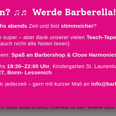
en?
♫♬
Werde Barberella
chs abends
Zeit und bist
stimm­sicher
?
arberellas packen ihre Sachen und ab geht’s i
 super – aber dank unserer vielen
Teach-Tap
henende stand an – und: es war mal wieder r
auch nicht alle Noten lesen).
r: Das wird gut. Strahlender Sonnenschein, 
llem:
Spaß an Barbershop & Close Harmonie
– und wir mittendrin mit guter Laune, viel En
chs
19:30–22:00 Uhr
, Kindergarten St. Laurenti
27, Bonn- Lessenich
r Sache: Unser Coach hat uns nicht nur tech
n:
jederzeit – gern mit kurzer Mail an
info@bar
en Oohs, Aahs und Close-Harmony-Sound war
h – genau so lieben wir’s.
it zum Quatschen, Chillen in der Sonne und a