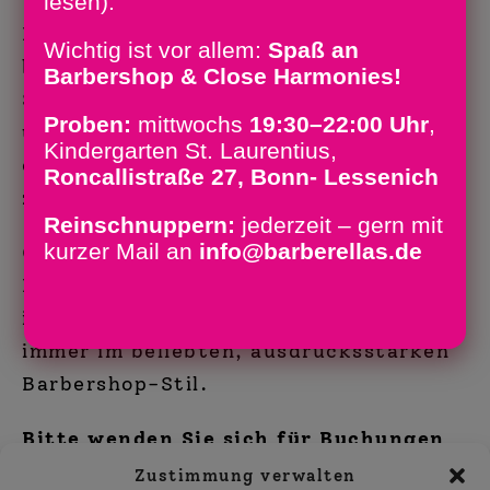
lesen).
Wir singen auch für Sie!
Die Barberellas geben Ihrem Fest die
Wichtig ist vor allem:
Spaß an
besondere Note:
Barbershop & Close Harmonies!
Schwungvoll, harmonisch und
Proben:
mittwochs
19:30–22:00 Uhr
,
unterhaltsam präsentieren wir a
Kindergarten St. Laurentius,
cappella im kleinen Ensemble bis hin
Roncallistraße 27, Bonn- Lessenich
zum gesamten Chor.
Reinschnuppern:
jederzeit – gern mit
kurzer Mail an
info@barberellas.de
Ob Oldies, Pop, auf Englisch oder
Deutsch – für jeden Musikliebhaber
ist etwas dabei,
immer im beliebten, ausdrucksstarken
Barbershop-Stil.
Bitte wenden Sie sich für Buchungen
an info@Barberellas.de
Zustimmung verwalten